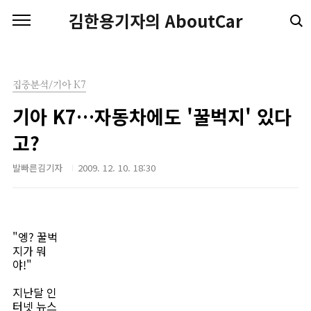
본문 바로가기
김한용기자의 AboutCar
집중분석/기아 K7
기아 K7…자동차에도 '꿀벅지' 있다
고?
발빠른김기자
2009. 12. 10. 18:30
"엥? 꿀벅
지가 뭐
야!"
지난달 인
터넷 뉴스