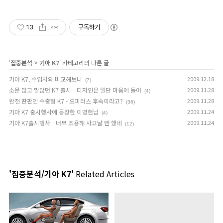
상품 업로드
13
구독하기
'
집중분석
>
기아 K7
' 카테고리의 다른 글
기아 K7, 수입차와 비교해보니
2009.12.18
(7)
소문 많고 말많던 K7 출시…디자인은 일단 마음에 들어
2009.11.28
(4)
완전 딴판인 수출형 K7 - 오피러스 후속이라고?
2009.11.28
(36)
기아 K7 출시행사에 등장한 이병헌님
2009.11.24
(4)
기아 K7출시행사…너무 조용해 사고날 뻔 했네
2009.11.24
(12)
'집중분석/기아 K7'
Related Articles