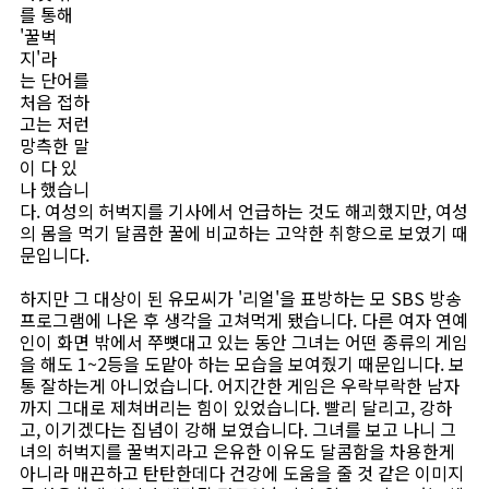
를 통해
'꿀벅
지'라
는 단어를
처음 접하
고는 저런
망측한 말
이 다 있
나 했습니
다. 여성의 허벅지를 기사에서 언급하는 것도 해괴했지만, 여성
의 몸을 먹기 달콤한 꿀에 비교하는 고약한 취향으로 보였기 때
문입니다.
하지만 그 대상이 된 유모씨가 '리얼'을 표방하는 모 SBS 방송
프로그램에 나온 후 생각을 고쳐먹게 됐습니다. 다른 여자 연예
인이 화면 밖에서 쭈뼛대고 있는 동안 그녀는 어떤 종류의 게임
을 해도 1~2등을 도맡아 하는 모습을 보여줬기 때문입니다. 보
통 잘하는게 아니었습니다. 어지간한 게임은 우락부락한 남자
까지 그대로 제쳐버리는 힘이 있었습니다. 빨리 달리고, 강하
고, 이기겠다는 집념이 강해 보였습니다. 그녀를 보고 나니 그
녀의 허벅지를 꿀벅지라고 은유한 이유도 달콤함을 차용한게
아니라 매끈하고 탄탄한데다 건강에 도움을 줄 것 같은 이미지