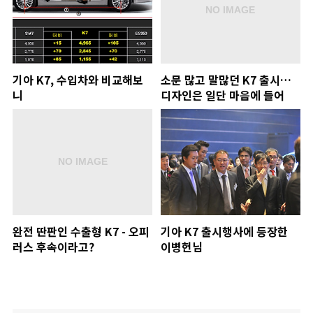
기아 K7, 수입차와 비교해보
소문 많고 말많던 K7 출시…
니
디자인은 일단 마음에 들어
완전 딴판인 수출형 K7 - 오피
기아 K7 출시행사에 등장한
러스 후속이라고?
이병헌님