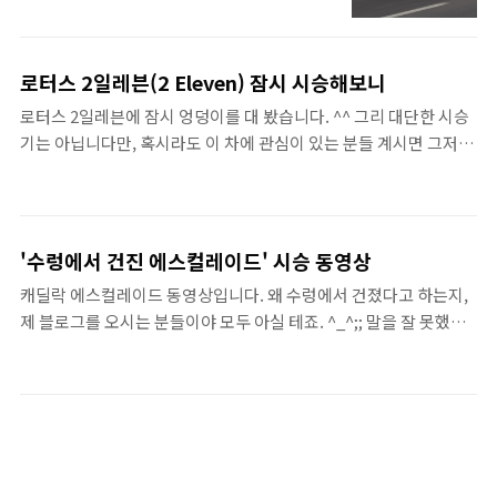
이날 시승하면서 찍었던 영상을 가지고 편집해
아닌 것 같습니다.
서 올려봅니다. 실제 촬영한 영상 길이는 2시
간 정도 되는데 압축해서 7분정도로 만들어 봤
로터스 2일레븐(2 Eleven) 잠시 시승해보니
습니다. 제가 혼자하다보니 너무 서투르고, 급
로터스 2일레븐에 잠시 엉덩이를 대 봤습니다. ^^ 그리 대단한 시승
하게 하다보니 버리지 말아야 할 부분이 버려
기는 아닙니다만, 혹시라도 이 차에 관심이 있는 분들 계시면 그저 재
지기도 하고, 버려야 할 부분이 안버려진 부분
미로 봐주시면 되겠습니다. 참고로 2일레븐은 국내에 단 2대가 있는
도 많아서 좀 지루하실지도 모르겠습니다. 동
데, 한대는 헤드라이트가 없어 주행이 불가한 상태고 한대는 이렇게
영상 초반에 가격을 얘기하는 부분도 편집하다
튜닝돼서 재미있게 탈 수 있지만 천장이 없기 때문에 정식 번호판은
빠졌는데요. 이런것도 재편집을 해야 하는
안나온다고 하더군요. 설령 천장을 만들어서 달아도 안된다고 합니
데… 컴퓨터도 너무 느리고 지겨워서 못하겠
'수렁에서 건진 에스컬레이드' 시승 동영상
다.
어요. ^^ 말씀드리자면, 이 차는 2590만원이
캐딜락 에스컬레이드 동영상입니다. 왜 수렁에서 건졌다고 하는지,
넘고 3500만원까지 하는 초고가차여서 막연
제 블로그를 오시는 분들이야 모두 아실 테죠. ^_^;; 말을 잘 못했다
히 ‘좋다’고 말하기는 좀 애매합니다. 이런 가
는, 영상이 다양하지 못하다는 아쉬움은 있지만, 그래도 애착 가는
격이면 이렇게 좋아야 하는 건 사실 당연하지
동영상이 되었네요.
요. ..