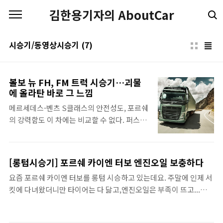
본문 바로가기
김한용기자의 AboutCar
시승기/동영상시승기
(7)
볼보 뉴 FH, FM 트럭 시승기…괴물
에 올라탄 바로 그 느낌
메르세데스-벤츠 S클래스의 안전성도, 포르쉐
의 강력함도 이 차에는 비교할 수 없다. 퍼스트
클래스 좌석을 자랑하는 고급 세단도 침대에
냉장고까지 갖춘 이와 비교가 될까. 자타 공인
최고급 초대형 트럭이라 부르는 볼보 FH와
[롱텀시승기] 포르쉐 카이엔 터보 엔진오일 보충하다
FMX를 시승할 기회가 생겼다. 처음엔 어떤 자
요즘 포르쉐 카이엔 터보를 롱텀 시승하고 있는데요. 주말에 인제 서
동차인가 궁금한 마음에 시승에 나섰지만, 직
킷에 다녀왔더니만 타이어는 다 닳고,엔진오일은 부족이 뜨고...그러
접 운전해보니 자동차라고 하기엔 부족하
네요. 그래서 직접 오일을 보충해봤습니다. 정말 쉬운건데, 괜히 영
고‘괴물'이라고 밖에 표현할 수 없는 놀라운 물
상 올렸어요. 네. ^^
건이었다. 그럼에도 불구하고 승용차 못지 않