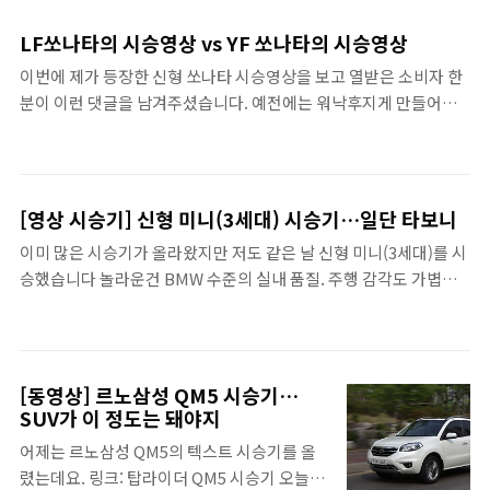
게 편안했고 운전이 쉬웠다. 화물차 운전기사
들이 장시간 도로 위에 있는 경우가 흔한 점을
LF쏘나타의 시승영상 vs YF 쏘나타의 시승영상
감안하면 이같은 느낌이 무척 중요할 듯 했다.
이번에 제가 등장한 신형 쏘나타 시승영상을 보고 열받은 소비자 한
긴 말은 접어두고 일단 영상으로 살펴보자.
분이 이런 댓글을 남겨주셨습니다. 예전에는 워낙후지게 만들어서
어떻게 만들어도 칭찬받는다는 말이 막걸리입니까??? YF시승기 보
니 좋아졌다고 말한건 돈받고 기사쓴겁니까.. 꼭 평을 해도 그딴식으
로 밖에 못합니까? 기존 쏘나타 유저들은 다 소라서 후지게 만든차
타고다니는 겁니까?? 꼭 안티를 만들어요..ㅉㅉㅉㅉ 욕이나오지만
[영상 시승기] 신형 미니(3세대) 시승기…일단 타보니
참네요..참아 (2014-05-11 17:47:58) 어? 이상하다. 제가 YF를 그렇
이미 많은 시승기가 올라왔지만 저도 같은 날 신형 미니(3세대)를 시
게 좋다고 했던가요? 그래서 찾아봤습니다. 지난 2010년 7월에 동영
승했습니다 놀라운건 BMW 수준의 실내 품질. 주행 감각도 가볍고
상 시승기를 내놓은게 있었네요. 돈을 받은건 아니고, 당시 현대차
가뿐한데다 이전 미니의 즐거움은 잃어버리지 않은 점이 매력적입
관계자 분이 밥을 사주시긴 했습니다. ^^;;; 그럼 문제의 신형 쏘나타
니다. 그런데 이상한 점은 쿠퍼S와 쿠퍼 중에 오히려 쿠퍼가 주행 감
(LF) 시승기도 올려봅니다. ..
각이 더 좋았다는 점입니다. 물론 한번 탄거고, 시승차의 문제가 있
을지도 모르니 한번 더 시승해보고 정확히 알려드리도록 하겠습니
[동영상] 르노삼성 QM5 시승기…
다. 다만 이번 미니를 타면서 아쉬운건 미니 특유의 느낌이 점차 희석
SUV가 이 정도는 돼야지
되고 있다는 점입니다. 그래서 아쉬움을 안고 기존 오리지날 미니 시
어제는 르노삼성 QM5의 텍스트 시승기를 올
승기도 올려봅니다. 이 차는 굉장히 오래된 차로 보이지만 정확한 연
렸는데요. 링크: 탑라이더 QM5 시승기 오늘은
식은 알기 어렵고,오토매틱이 달려있는 차로, 그렇게까지 오래된건