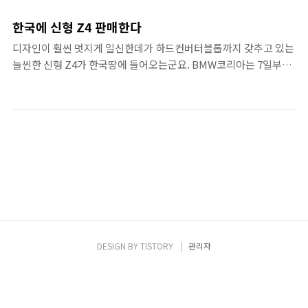
다고 3일 밝혔다. 렉서스 IS250C는 V6 2.5L 엔
드톱 컨버터블이라는 장르가 완성되지 않아서
진을 장착, 207마력을 낸다. IS250 세단과는
발전 중인것인지는 정확히 알지 못합니다만,
한국에 신형 Z4 판매한다
후드를 제외한 모든 부품을 새롭게 설계해 쿠
마치 트랜스포머가 변신하듯 덜컹거리는 모습
디자인이 훨씬 멋지게 일신한데가 하드컨버터블톱까지 갖추고 있는
페의 날렵함과 하드탑 컨버터블의 우아한 스타
을 보면 왠지 어렸을때 변신로봇을 들여다보는
늘씬한 신형 Z4가 한국땅에 들어오는군요. BMW코리아는 7일부터
일을 완성했다고 한국도요타자동차 측은 밝혔
것 같아 기분이 좋아집니다. IS250C의 컨버터
기존 Z4의 신형 모델인 'Z4 sDrive 30i'모델과 'Z4 sDrive 35i' 모델
다. ▲ 이 분이 이런차를 타고 다닌다면? 흠...
블은 독특한 방식으로 열리는데, 설명이 어려..
을 판매할 예정이라고 밝혔습니다. 지난 1월말 디트로이트모터쇼에
멋지겠는데요. 모델은 서하(22)씨 입니다. 다
서 처음 공개된 차세대 Z4를 불과 3개월여만에 한국에 출시하는 것
른 차에서 볼 수 없는 독특한 구조의 3분할식
입니다. 미국에서도 아직 정식출시 전이라고 하는데, 어찌된 일인지
하드탑 루프는 차체와 완벽하게 맞물려 컨버터
모르겠습니다. BMW코리아측의 얘기는 "열심히 노력(?)해서 받아
블 차량이면서도 기밀성과 정숙성이 뛰어나다
올 수 있었다"고. 신형 Z4의 가장 달라진 부분은 기존 '소프트 톱(헝
는 특징을 갖고 있다. 컨버터블로서는 세계 최
겊 천장)' 대신 2부분으로 접히는 알루미늄제 하드톱 컨버터블 천장
고 수준의 강성과 강도를..
을 제공한다는 점입니다. BMW측은 하드톱 천장이 닫혔을때 쿠페만
큼의 기밀도와 매끈한 디자인을 ..
DESIGN BY
TISTORY
관리자