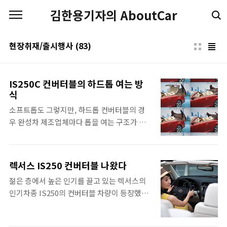
본문 바로가기
김한용기자의 AboutCar
현장취재/출시행사
(83)
IS250C 컨버터블의 하드톱 여는 방
식
소프트톱도 그렇지만, 하드톱 컨버터블의 경
우 완성차 제조업체마다 톱을 여는 구조가 제
각기 다릅니다. 비슷한 경우도 간혹 있지만, 이
는 비슷한 시기에 동일한 납품업체로부터 받아
들인 일부 경우고 업체별로, 출시년도 별로 차
렉서스 IS250 컨버터블 나왔다
이가 있는것 같습니다. 어떤 차는 잘 만들어진
젊은 층에서 높은 인기를 끌고 있는 렉서스의
구조 덕분인지, 시속 60km로 달리는 동안도
인기차종 IS250의 컨버터블 차량이 등장했다.
열고 닫을 수 있는 차가 있는가 하면, 어떤차는
한국도요타자동차(대표이사 치기라 타이조)
시속 1km라도 움직이고 있으면 꼼짝도 못하
는 4인승 컨버터블 렉서스 뉴IS250C를 출시한
는 차도 있습니다. 특허가 있어서인지, 혹은 하