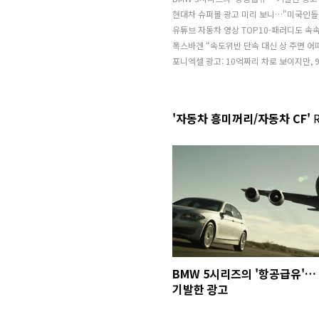
현대차 슈퍼볼 광고 미리 보니…"미국인들
유튜브 자동차 영상 TOP10-패러디도 속
폭스바겐 “속도위반 단속 대신 상 주면 어
포니엑셀 광고: 10억짜리 차로 보이지만, 
'자동차 흥미꺼리/자동차 CF'
R
BMW 5시리즈의 '항공급유'…
기발한 광고