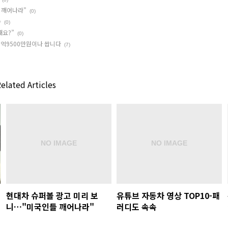
 깨어나라"
(0)
속
(0)
때요?”
(0)
9억9500만원이나 쌉니다
(7)
elated Articles
현대차 슈퍼볼 광고 미리 보
유튜브 자동차 영상 TOP10-패
니…"미국인들 깨어나라"
러디도 속속