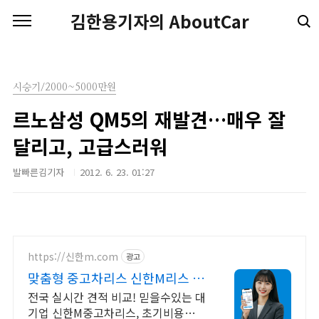
본문 바로가기
김한용기자의 AboutCar
시승기/2000~5000만원
르노삼성 QM5의 재발견…매우 잘
달리고, 고급스러워
발빠른김기자
2012. 6. 23. 01:27
https://신한m.com
광고
맞춤형 중고차리스 신한M리스 전
국 중고차리스 실시간 견적
전국 실시간 견적 비교! 믿을수있는 대
기업 신한M중고차리스, 초기비용