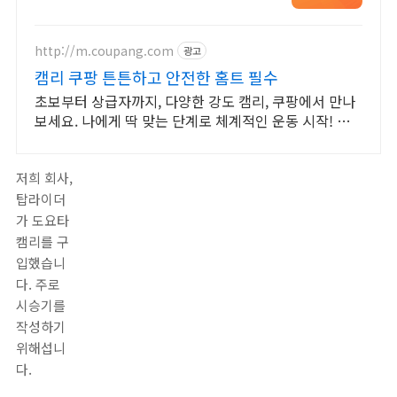
수입차 최대 할인 견적! 온라인계약!
최적가 프로모션 차량 빠른출고 선점
하세요.
http://m.coupang.com
광고
캠리 쿠팡 튼튼하고 안전한 홈트 필수
초보부터 상급자까지, 다양한 강도 캠리, 쿠팡에서 만나
보세요. 나에게 딱 맞는 단계로 체계적인 운동 시작! 와
우회원 30일 무료반품.
저희 회사,
탑라이더
가 도요타
캠리를 구
입했습니
다. 주로
시승기를
작성하기
위해섭니
다.