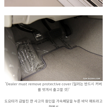
'Dealer must remove protective cover (딜러는 반드시 커버
를 벗겨서 출고할 것)'
도요타가 급발진 한 사고의 원인을 가속페달을 누른 바닥 매트라고
하면서