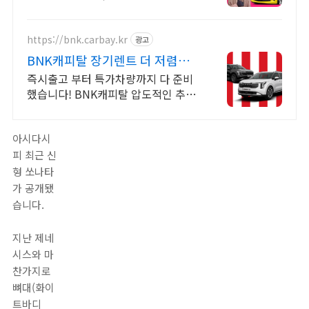
5만대 2009~2024년 우수 고객만족
업체! 네티즌 선정 최우수 홈페이지!!
https://bnk.carbay.kr
광고
BNK캐피탈 장기렌트 더 저렴하
게 계약하고
즉시출고 부터 특가차량까지 다 준비
했습니다! BNK캐피탈 압도적인 추가
할인 적용. BNK캐피탈 장기렌트카 특
별한 혜택. 위약금 부담없는 SWITCH
아시다시
상품 선점하기!
피 최근 신
형 쏘나타
가 공개됐
습니다.
지난 제네
시스와 마
찬가지로
뼈대(화이
트바디