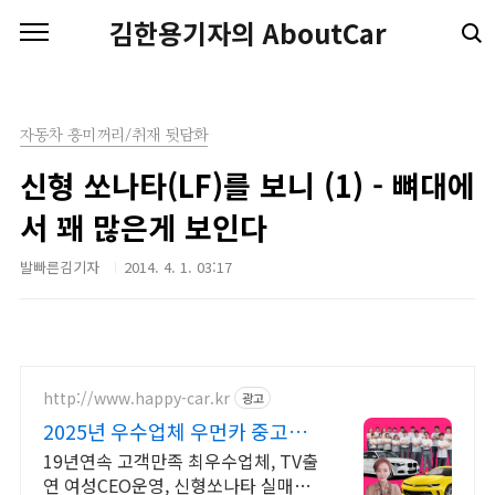
본문 바로가기
김한용기자의 AboutCar
자동차 흥미꺼리/취재 뒷담화
신형 쏘나타(LF)를 보니 (1) - 뼈대에
서 꽤 많은게 보인다
발빠른김기자
2014. 4. 1. 03:17
http://www.happy-car.kr
광고
2025년 우수업체 우먼카 중고차
는 최우수모범업체에서!
19년연속 고객만족 최우수업체, TV출
연 여성CEO운영, 신형쏘나타 실매물