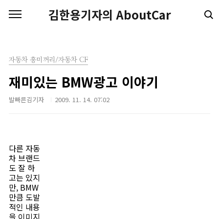
본문 바로가기
김한용기자의 AboutCar
자동차 흥미꺼리/자동차 CF
재미있는 BMW광고 이야기
발빠른김기자
2009. 11. 14. 07:02
다른 자동
차 브랜드
도 잘 하
고는 있지
만, BMW
만큼 도발
적인 내용
을 이미지