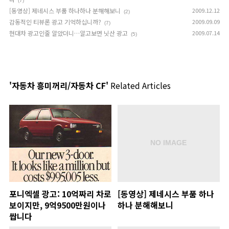
(7)
[동영상] 제네시스 부품 하나하나 분해해보니
2009.12.12
(2)
감동적인 티뷰론 광고 기억하십니까?
2009.09.09
(7)
현대차 광고인줄 알았더니…알고보면 닛산 광고
2009.07.14
(5)
'자동차 흥미꺼리/자동차 CF'
Related Articles
포니엑셀 광고: 10억짜리 차로
[동영상] 제네시스 부품 하나
보이지만, 9억9500만원이나
하나 분해해보니
쌉니다