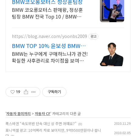
BMW코오롱모터스 정상훈팀장
BMW 코오롱모터스 판매왕, 정상훈
팀장 BMW 전국 Top 10 / BMW
Senior Level
https://blog.naver.com/yoonbs2009
광고
BMW TOP 10% 윤보성 BMW
KOREA 공식 딜러
BMW는 누구에게 구매하느냐가 관건!
확실한 사후관리로 차이점을 보여드
리겠습니다.
19
구독하기
'
자동차 흥미꺼리
>
자동차 CF
' 카테고리의 다른 글
폭스바겐 “속도위반 단속 대신 상 주면 어때요?”
2010.11.29
(0)
포니엑셀 광고: 10억짜리 차로 보이지만, 9억9500만원이나 쌉니
2010.02.05
다