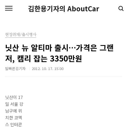
본문 바로가기
김한용기자의 AboutCar
현장취재/출시행사
닛산 뉴 알티마 출시…가격은 그랜
저, 캠리 잡는 3350만원
발빠른김기자
2012. 10. 17. 15:00
닛산이 17
일 서울 강
남구에 위
치한 코엑
스 인터콘