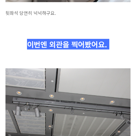
뒷좌석 당연히 넉넉하구요.
이번엔 외관을 찍어봤어요.