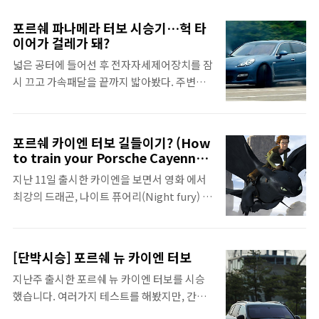
셔리 세단의 고급스러움을 모두 느낄 수 있는
LP560-4도 있었지만, 이는 인스트럭터의 차지
차"라고 발표했다. 때마침 행사를 구경온 슈투
였다. 사실 람보르기니라면 안정감이 높은 슈
포르쉐 파나메라 터보 시승기…헉 타
트가르트스포츠카(포르쉐 공식 수입원) 마이
퍼카라는 인상이 강하다. 페라리는 예전부터
이어가 걸레가 돼?
클베터 사장은 기자에게 "BMW코리아는
후륜구동만 고집해온 반면 람보르기니는 4륜
넓은 공터에 들어선 후 전자자세제어장치를 잠
3,5,7시리즈와 X5도 필요없고 이거 하나만 팔
구동을 기반으로 차를 발전 시켜왔기 때문이
시 끄고 가속패달을 끝까지 밟아봤다. 주변을
면 되니 좋겠다"고 농담을 하기도 했다. 이 차
다. 람보르기니로선 오히려 이례..
쩌렁쩌렁 울리는 엔진음도 대단하지만, 피렐
는 과연 그 모든 장점을 두루 갖춘 차일까 혹은
리 최고급 스포츠 타이어도 못견디고 비명소리
아무쪽에도 속하지 못하는 차일까. 그게 몹시
를 질러댄다. 이내 타이어에 불이 붙은게 아닐
궁금해져 시승에 나섰다. 이런 겉모습의 차가
포르쉐 카이엔 터보 길들이기? (How
까 싶을 정도로 연기가 치솟는다. 500마력의
있던가 이차는 절반을 잘라 아랫편을 보면
to train your Porsche Cayenne
포르쉐 파나메라 터보는 새 타이어도 30분만
Turbo)
BMW X5가 연상되고 윗편을 보면 쿠페가 연상
지난 11일 출시한 카이엔을 보면서 영화 에서
에 너덜거리는 걸레처럼 만들 수 있는 괴력을
되는 독특한 외형을 가졌다. 특히 차체 비율을
최강의 드래곤, 나이트 퓨어리(Night fury) 가
지녔다. 2009년 포르쉐가 파나메라를 처음 공
보면 SUV라기 보다는 스포츠세단에 가깝..
떠오른건 저 뿐일까요? 치열한 드래곤의 세계
개했을때는 약간 걱정도 됐다. 순수하게 달리
꼭대기에 나이트퓨어리가 자리한 것이 당연하
는 것이 목적인 포르쉐가 초호화 4인승 자동차
듯, SUV의 세계에선 포르쉐 카이엔 터보가 꼭
를 내놨다는 것에 대한 우려 때문이었다. 하지
[단박시승] 포르쉐 뉴 카이엔 터보
대기에 있는 것이 당연하게 여겨집니다. 카이
만 실제 파나메라를 시승해보니 생각이 전혀
지난주 출시한 포르쉐 뉴 카이엔 터보를 시승
엔 터보는 가격부터 최소한 1억7천만원으로
달라졌다. ■ 럭셔리카 중에서도 최고봉 포르
했습니다. 여러가지 테스트를 해봤지만, 간략
경쟁모델인 BMW X5나, 메르세데스-벤츠 M
쉐는 미국 JD파워의 품질 만족도에서 매년 1
한 시승기를 먼저 올립니다. 포르쉐의 디자인
클래스를 훌쩍 넘어버립니다. 성능은 말할 것