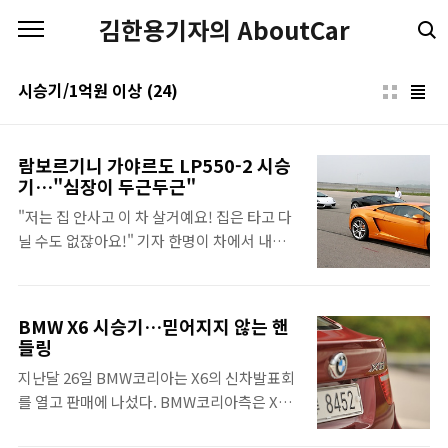
본문 바로가기
김한용기자의 AboutCar
시승기/1억원 이상
(24)
람보르기니 가야르도 LP550-2 시승
기…"심장이 두근두근"
"저는 집 안사고 이 차 살거예요! 집은 타고 다
닐 수도 없잖아요!" 기자 한명이 차에서 내리
더니 그야말로 입이 귀에 걸린채로 소리를 쳤
다. 뭐에 홀린듯 한 표정인데, 아마도 아드레날
린이 지나치게 방출된 듯 했다. 이번에 시승한
BMW X6 시승기…믿어지지 않는 핸
람보르기니는 가야르도 LP550-2다. 람보르기
들링
니는 2000년대 중반부터 출력과 구동방식을
지난달 26일 BMW코리아는 X6의 신차발표회
적는 식으로 모델명을 만들어왔다. LP550은
를 열고 판매에 나섰다. BMW코리아측은 X6
550마력 엔진이라는 의미, -2는 2륜구동을 의
에 대해 "스포츠카의 성능과 SUV의 장점, 럭
미한다. 이날 등장한 차 중 560마력 4륜구동인