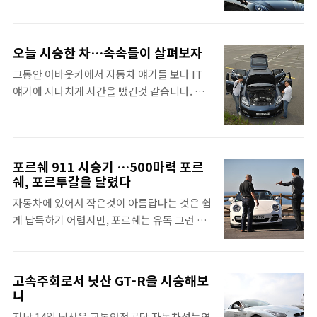
위를 차지하는 브랜드다. 실제 포르쉐 차량들
은 참 특이하다. 어떤 면에서 보면 그렇게 귀여
도 없고, 브랜드 가치도 두말 할 것 없이 한 단
의 실내 ..
울 수가 없고, 어떻게 보면 무시무시해보이기
계 위죠.4.8리터 V8 엔진은 그 배기량만 해도
도 한다. 이번 카이엔은 기존 카이엔에 비해 훨
대단한데, 트윈 터보까지 장착해 500마력이 됐
오늘 시승한 차…속속들이 살펴보자
씬 더 날렵해보이고, 가벼워보이는 외관을 갖
습니다. 터보 덕분에 토크도 71.4kg·m에 달합
그동안 어바웃카에서 자동차 얘기들 보다 IT
췄다. 하지만 실제 크기와 실내 공간은 이전에
니다. 가속력에서 자연흡기 6.2리터로 510마
얘기에 지나치게 시간을 뺐긴것 같습니다. 본
비해 월등히 커지고 넓어졌다. 기존 카이엔의
력을 내는 ML63AMG(토크 64.2kg·m)를 따돌
업에 충실해야하는데, 너무 외도가 길었네요.
뒷좌석에서 느꼈던 불편함이 이제 사라졌다.
립니다. ..
사실 제대로 시승 한게 언제였는지 기억도 안
엔진은 4.8리터 트윈터보로 무려 500마력을
나네요. 오늘 시승한 차는 바로 이 차입니다.
낸다. 터보이니만큼 토크도 어마어마하다. 그
흠, 아시겠어요? 무슨 차인지 모르시겠다구
렇다고 달리기만 잘 하는게 아니다. 오프로드
포르쉐 911 시승기 …500마력 포르
요? 에이 마니아라면 이 정도는 아셔야지요. 혹
쉐, 포르투갈을 달렸다
에서도 어떤 SUV도 따르지 못할 만큼 강력하
시 이 차는 아시겠어요? 노란색. 저 캘리퍼. 어
게 달릴 수 있다. 버튼만 누르면 에어서스펜션
자동차에 있어서 작은것이 아름답다는 것은 쉽
디서 많이 본 듯 한데... 포르쉐의 카본컴포짓
이 15cm가량 위로 솟아 오른다. 바퀴 한쪽이 ..
게 납득하기 어렵지만, 포르쉐는 유독 그런 철
브레이크PCCB인건 알겠지만 911인지 박스터
학을 고수하고 있다. 페라리나 람보르기니 등
인지 모르시겠다는 분도 계실 것 같네요. 이 쯤
다른 수퍼카 메이커들이 커다란 엔진을 싣고
되면 아시겠지요. 네, 맞습니다. 바로 포르쉐
고성능 차를 만들어내는 동안 포르쉐는 자그마
파나메라 터보 입니다. 엄청난 뽀대로 주변의
고속주회로서 닛산 GT-R을 시승해보
한 스포츠카를 꾸준히 만들어 소비자들의 열광
니
시선을 사로잡는 바로 그 차. 최초의 4인승 포
적인 성원을 얻어내고 있다. 과연 이번의 새 포
르쉐 스포츠카로 포르쉐의 혁신을 다시 한번
지난 14일 닛산은 교통안전공단 자동차성능연