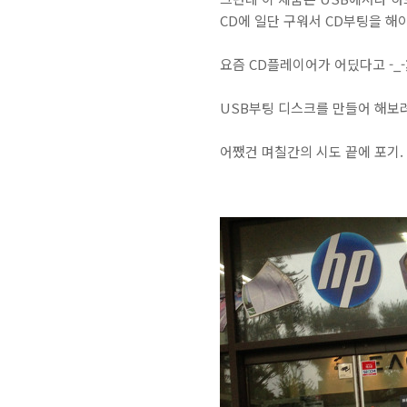
CD에 일단 구워서 CD부팅을 해
요즘 CD플레이어가 어딨다고 -_-;
USB부팅 디스크를 만들어 해보려 
어쨌건 며칠간의 시도 끝에 포기.