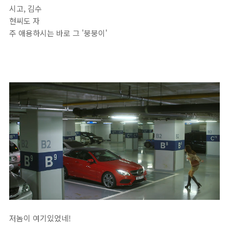
시고, 김수
현씨도 자
주 애용하시는 바로 그 '붕붕이'
저놈이 여기있었네!