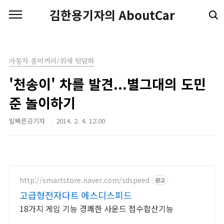
본문 바로가기
김한용기자의 AboutCar
자동차 흥미꺼리/취재 뒷담화
'천송이' 차를 발견...별그대의 도민
준 놀이하기
발빠른김기자
2014. 2. 4. 12:00
http://smartstore.naver.com/sdspeed
광고
고급형전자다트 에스디스피드
18가지 게임 기능 경쾌한 사운드 점수합산기능