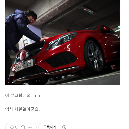
아 부끄럽네요. ㅠㅠ
역시 차완얼이군요.
8
구독하기