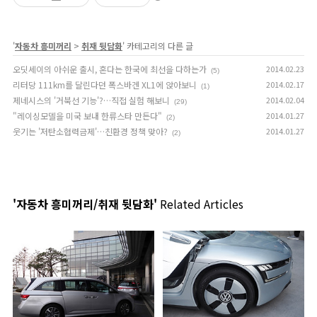
'
자동차 흥미꺼리
>
취재 뒷담화
' 카테고리의 다른 글
오딧세이의 아쉬운 출시, 혼다는 한국에 최선을 다하는가
2014.02.23
(5)
리터당 111km를 달린다던 폭스바겐 XL1에 앉아보니
2014.02.17
(1)
제네시스의 '거북선 기능'?…직접 실험 해보니
2014.02.04
(29)
"레이싱모델을 미국 보내 한류스타 만든다"
2014.01.27
(2)
웃기는 '저탄소협력금제'…친환경 정책 맞아?
2014.01.27
(2)
'자동차 흥미꺼리/취재 뒷담화'
Related Articles