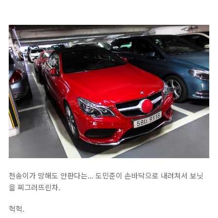
천송이가 망해도 안판다는... 도민준이 손바닥으로 내려쳐서 보닛
을 찌그러뜨린차.
헉헉.