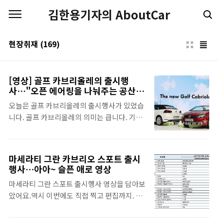
본문 바로가기
김한용기자의 AboutCar
현장취재
(169)
[영상] 골프 카브리올레의 출시행
사…"오픈 에어링을 나눠주는 공산당
같은차"
오늘은 골프 카브리올레의 출시행사가 있었습
니다. 골프 카브리올레의 의미는 큽니다. 기존
오픈카는 돈 많은 사람들의 전유물이었는데,
이 차는 더 많은 사람들이 즐길 수 있는 차로 만
들어졌기 때문입니다. 70년대 골프 GTI는 '돈
마세라티 그란 카브리오 스포트 출시
많은 사람들, 스포츠카 전유물이던 아우토반 1
행사…아아~ 슬픈 애로 영상
차선을 국민들에게 나눠준 민주적인 차'라는
마세라티 그란 스포트 출시행사 영상을 담아보
거창한 수식어가 붙어있는데요. 사실 기냥 나
았어요.역시 이번에도 직접 찍고 편집까지. 절
눠주는건 민주적이라기 보다는 공산주의적이
대 살 수 없는 차라서 그런지 영상이 어째 좀 슬
죠. 이 공산당 같은 차는 골프 카브리올레입니