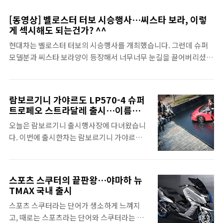
퍼졌어요. 나중엔 약간 애로 비디오 비슷하게
다. 엔트리 수입차 수준의 가격이 책정 돼 있을
흐르는 것 같기도 하고.ㅋㅋ 하여간 보시고 평
뿐 아니라 4명이 타고 일상적으로 타고 다닐 수
[동영상] 벨로스터 터보 시승행사…씨스타 보라, 이렇
가해주시면 감사하겠습니다. 꾸벅~~! 참, 그란
있는 실용적인 면도 갖췄습니다. 흠 그래요. 소
게 섹시해도 되는건가? ^^
카브리오 스포츠는 이탈리안 특유의 우아함에
프트톱을 열어 놓는다면야 뒷좌석에 베이비시
현대차는 벨로스터 터보의 시승행사를 개최했습니다. 그런데 슈퍼
마세라티만의 아이덴티티가 조화를 이룬 모델
트를 넣고 빼는데도 편리하겠는데요? 짐도 많
모델분과 씨스타 보라양이 등장해서 너무너무 눈길을 끌어버리셨어
로 마세라티의 F1 우승 모델 ‘250F’의 ‘로쏘 트
이 실을 수 있을것 같구요. 아래는 -잘 찍..
요.^^ 그래서 이 영상에 벨로스터는 별로 등장하지 않습니다. ㅋㅋ
리온팔레’ 컬러를 차용해 스포티함을 더했으
한번 보시고 부족한 부분에 대해 의견 말씀해주시면 감사하겠습니
며, 최고 출력 450마력(7,000rpm), 최대 토크
다. ^^ 사진도 찍었습니다. 화보 링크는 : 씨스타가 함께 한 벨로스터
는 52kg•m(4,750rpm)을 발휘하며, 최고 속
람보르기니 가야르도 LP570-4 슈퍼
터보 출시현장
도는 285km 인 차라고 합니다. 아래는 보도자
트로페오 스트라달레 출시…이름이
뭐 이리 복잡해?
료이탈리안 하이 퍼포먼스 카 마세라티 공식수
오늘은 람보르기니 출시행사장에 다녀왔습니
입사 ㈜FMK가 4인승 카브리올레 ‘그란카브리
다. 이번에 출시한차는 람보르기니 가야르도
오 스포츠(Gra..
LP570-4 슈퍼 트로페오 스트라달레(헥헥) 입
니다. 이 복잡한 이름 중 하나라도 빼놓으면 이
차가 아닌거죠. 에 이 어려운 이름을 하나씩 설
스포츠 스쿠터의 끝판왕…야마하 뉴
명 드리겠슴다. -- 가야르도 가야르도는 이 차
TMAX 국내 출시
의 모델명입니다. 람보르기니에서 이렇게 생
스포츠 스쿠터라는 단어가 생소하게 느껴지
긴 작고 잘달리는 차를 가야르도라고 부릅니
고, 때로는 스포츠라는 단어와 스쿠터라는 단
다. 람보르기니의 최고모델인 '무르시엘라