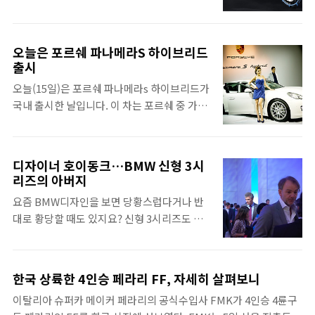
어가 서로 충돌하는 느낌이라고 생각하시는 분
고'의 축소판으로 나온, 베이비 람보르기니라
들도 계실겁니다. '스포츠 바이크'라면 '엄청
할 수 있습니다. 차체가 작기 때문에 주행성능
빠르고 잘 달리는 바이크'를 떠올리실텐데, 반
은 오히려 뛰어나 레이스에 적합합니다. 하지
오늘은 포르쉐 파나메라S 하이브리드
대로 '스쿠터'라면 50cc에, 빨리 달려봐야 짱
만 한국 소비자들은 이런 차보다는 무르시엘라
출시
깨 배달하는 그런 바이크 정도를 떠울리실 수
고를 선호하는 모양입니다. LP570-4 이 복잡
오늘(15일)은 포르쉐 파나메라s 하이브리드가
도 있겠어요. 하지만 스포츠바이크와 스쿠터
한 이름은 람보르기니의 독특한 작명법인데
국내 출시한 날입니다. 이 차는 포르쉐 중 가장
를 합친 개념의 바이크도 있습니다. 250cc 이
요. LP는 Longitudinal Placed의 약자입..
포르쉐 답지 않은 차지요. 포르쉐면서 4인승이
상 대배기량 스쿠터가 이 효시지요. 서양에서
고, 포르쉐면서 SUV 느낌이 살짝 들어있고. 문
는 주로 맥시 스쿠터라고 불리고, 한국에서는
도 4개에 실용성까지 강조해서 넓은 해치에 트
주로 빅스쿠터라 불리는 모델들입니다. 이 스
디자이너 호이동크…BMW 신형 3시
렁크 공간도 넓고. 스포츠카라기 보다는 세단
쿠터들은 결국 스포츠성을 더 향상시키면서
리즈의 아버지
에 가깝고. 포르쉐가 그렇게 싫어하던, 절대 만
'스포츠 스쿠터'라는 장르를 만들게 됩니다. 이
요즘 BMW디자인을 보면 당황스럽다거나 반
들지 않는다고까지 하던 하이브리드 기술 또한
장르가 갑작스레 얼마나 인기가 높아졌는지 그
대로 황당할 때도 있지요? 신형 3시리즈도 너
접목 돼 있습니다. 사실 하이브리드는 미국 시
콧대높던 BMW에서도 조만간 이런 바이크를
무 과격해서 황당하다는 분들도 계실것이고,
장에 판매하기 위해서 도입되는 기술인데요.
내놓는다..
앞트임이 마음에 들지 않는다는 분도 계시지
이 부분에 대해서는 나중에 다시 다루기로 하
요. 또, 어떤 차가 그러냐 하면 프랑크푸르트모
고, 오늘은 사진먼저. 이 차.... 보다 눈에 먼저
한국 상륙한 4인승 페라리 FF, 자세히 살펴보니
터쇼에는 깨끗한 차만 있는게 아니고, 이런 더
들어오는건 바로. 이분 요즘 가장 잘 나가는 레
이탈리아 슈퍼카 메이커 페라리의 공식수입사 FMK가 4인승 4륜구
러운 차도 있더군요. 새로나온 미니쿠페를 벌
이싱모델 조상히님입니다. 이름이 오타가 아